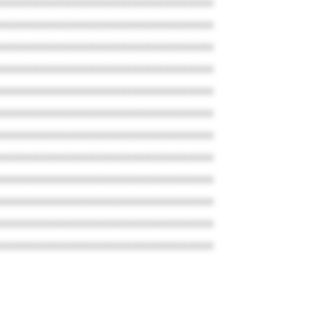
xxxxxxxxxxxxxxxxxxxxxxxxxxxxxxxxxxx
xxxxxxxxxxxxxxxxxxxxxxxxxxxxxxxxxxx
xxxxxxxxxxxxxxxxxxxxxxxxxxxxxxxxxxx
xxxxxxxxxxxxxxxxxxxxxxxxxxxxxxxxxxx
xxxxxxxxxxxxxxxxxxxxxxxxxxxxxxxxxxx
xxxxxxxxxxxxxxxxxxxxxxxxxxxxxxxxxxx
xxxxxxxxxxxxxxxxxxxxxxxxxxxxxxxxxxx
xxxxxxxxxxxxxxxxxxxxxxxxxxxxxxxxxxx
xxxxxxxxxxxxxxxxxxxxxxxxxxxxxxxxxxx
xxxxxxxxxxxxxxxxxxxxxxxxxxxxxxxxxxx
xxxxxxxxxxxxxxxxxxxxxxxxxxxxxxxxxxx
xxxxxxxxxxxxxxxxxxxxxxxxxxxxxxxxxxx