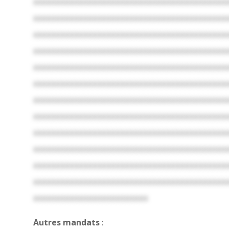
xxxxxxxxxxxxxxxxxxxxxxxxxxxxxxxxxxxxxxxxxx
xxxxxxxxxxxxxxxxxxxxxxxxxxxxxxxxxxxxxxxxxx
xxxxxxxxxxxxxxxxxxxxxxxxxxxxxxxxxxxxxxxxxx
xxxxxxxxxxxxxxxxxxxxxxxxxxxxxxxxxxxxxxxxxx
xxxxxxxxxxxxxxxxxxxxxxxxxxxxxxxxxxxxxxxxxx
xxxxxxxxxxxxxxxxxxxxxxxxxxxxxxxxxxxxxxxxxx
xxxxxxxxxxxxxxxxxxxxxxxxxxxxxxxxxxxxxxxxxx
xxxxxxxxxxxxxxxxxxxxxxxxxxxxxxxxxxxxxxxxxx
xxxxxxxxxxxxxxxxxxxxxxxxxxxxxxxxxxxxxxxxxx
xxxxxxxxxxxxxxxxxxxxxxxxxxxxxxxxxxxxxxxxxx
xxxxxxxxxxxxxxxxxxxxxxxxxxxxxxxxxxxxxxxxxx
xxxxxxxxxxxxxxxxxxxxxxxxxxxxxxxxxxxxxxxxxx
xxxxxxxxxxxxxxxxxxxxxxxxx
Autres mandats
: