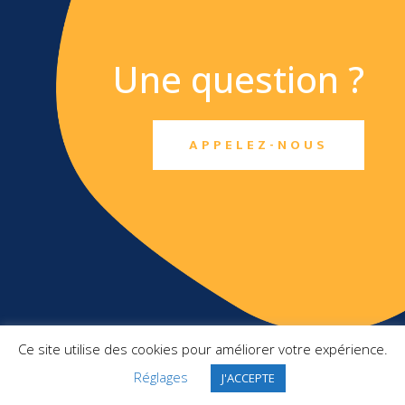
Une question ?
APPELEZ-NOUS
TXO SAS
Ce site utilise des cookies pour améliorer votre expérience.
Top Management France
Réglages
2 Square Pergolèse
J'ACCEPTE
78150 Le Chesnay-Rocquencourt
+ 33 1 46 10 91 22