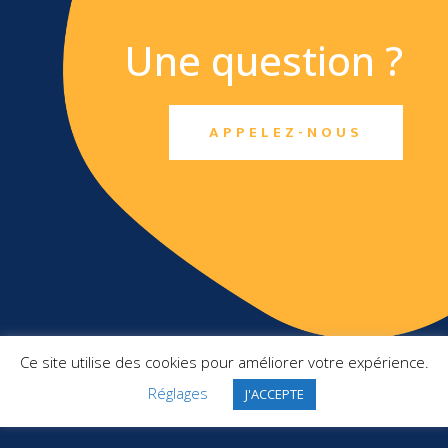
Une question ?
APPELEZ-NOUS
TXO SAS
Ce site utilise des cookies pour améliorer votre expérience.
Top Management France
2 Square Pergolèse
Réglages
J'ACCEPTE
78150 Le Chesnay-Rocquencourt
+ 33 1 46 10 91 22