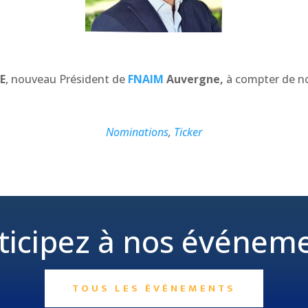
E
, nouveau Président de
FNAIM
Auvergne,
à compter de n
Nominations
,
Ticker
ticipez à nos événem
TOUS LES ÉVÉNEMENTS