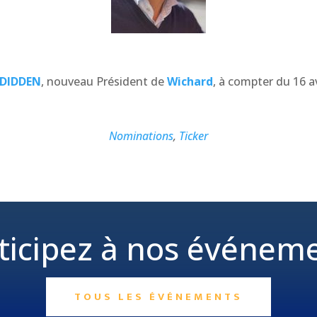
 DIDDEN
, nouveau Président de
Wichard
, à compter du 16 av
Nominations
,
Ticker
ticipez à nos événem
TOUS LES ÉVÉNEMENTS