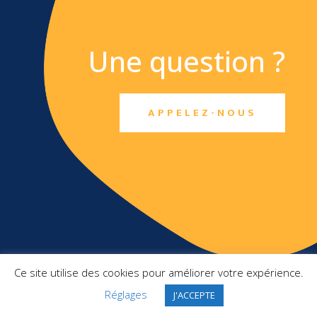
Une question ?
APPELEZ-NOUS
TXO SAS
Ce site utilise des cookies pour améliorer votre expérience.
Top Management France
Réglages
2 Square Pergolèse
J'ACCEPTE
78150 Le Chesnay-Rocquencourt
+ 33 1 46 10 91 22