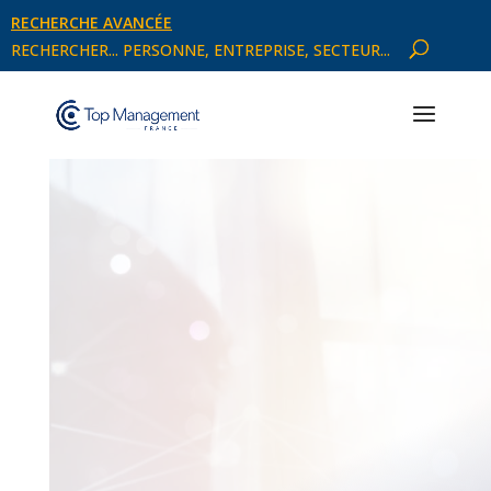
RECHERCHE AVANCÉE
RECHERCHER... PERSONNE, ENTREPRISE, SECTEUR...