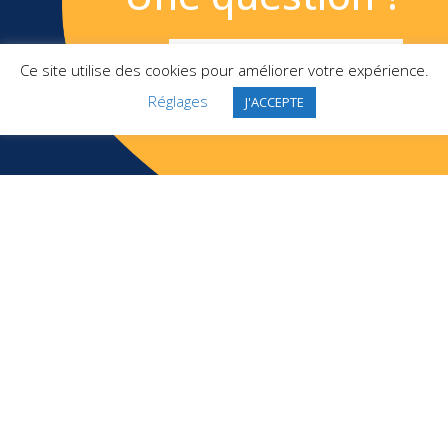
APPELEZ-NOUS
Ce site utilise des cookies pour améliorer votre expérience.
Réglages
J'ACCEPTE
TXO SAS
Top Management France
2 Square Pergolèse
78150 Le Chesnay-Rocquencourt
+ 33 1 46 10 91 22
Liens
Mentions légales