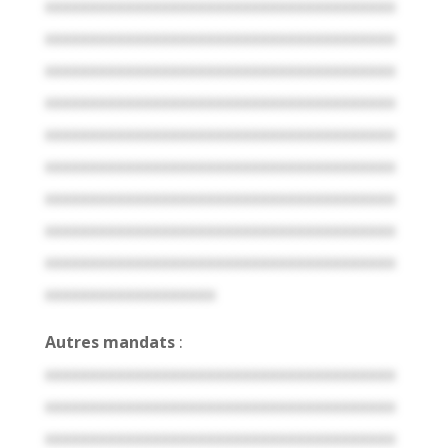
xxxxxxxxxxxxxxxxxxxxxxxxxxxxxxxxxxxxxxx
xxxxxxxxxxxxxxxxxxxxxxxxxxxxxxxxxxxxxxx
xxxxxxxxxxxxxxxxxxxxxxxxxxxxxxxxxxxxxxx
xxxxxxxxxxxxxxxxxxxxxxxxxxxxxxxxxxxxxxx
xxxxxxxxxxxxxxxxxxxxxxxxxxxxxxxxxxxxxxx
xxxxxxxxxxxxxxxxxxxxxxxxxxxxxxxxxxxxxxx
xxxxxxxxxxxxxxxxxxxxxxxxxxxxxxxxxxxxxxx
xxxxxxxxxxxxxxxxxxxxxxxxxxxxxxxxxxxxxxx
xxxxxxxxxxxxxxxxxxxxxxxxxxxxxxxxxxxxxxx
xxxxxxxxxxxxxxxxxxx
Autres mandats
:
xxxxxxxxxxxxxxxxxxxxxxxxxxxxxxxxxxxxxxx
xxxxxxxxxxxxxxxxxxxxxxxxxxxxxxxxxxxxxxx
xxxxxxxxxxxxxxxxxxxxxxxxxxxxxxxxxxxxxxx