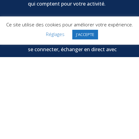
qui comptent pour votre activité.
BIENTÔT : un réseau social réservé
Ce site utilise des cookies pour améliorer votre expérience.
aux dirigeants
Réglages
J'ACCEPTE
Pour envoyer et recevoir des invitations à
se connecter, échanger en direct avec
des relations vraiment choisies, partager
les informations.