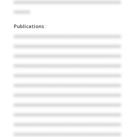
xxxxxxxxxxxxxxxxxxxxxxxxxxxxxxxxxxxxxxx
xxxxxx
Publications
:
xxxxxxxxxxxxxxxxxxxxxxxxxxxxxxxxxxxxxxx
xxxxxxxxxxxxxxxxxxxxxxxxxxxxxxxxxxxxxxx
xxxxxxxxxxxxxxxxxxxxxxxxxxxxxxxxxxxxxxx
xxxxxxxxxxxxxxxxxxxxxxxxxxxxxxxxxxxxxxx
xxxxxxxxxxxxxxxxxxxxxxxxxxxxxxxxxxxxxxx
xxxxxxxxxxxxxxxxxxxxxxxxxxxxxxxxxxxxxxx
xxxxxxxxxxxxxxxxxxxxxxxxxxxxxxxxxxxxxxx
xxxxxxxxxxxxxxxxxxxxxxxxxxxxxxxxxxxxxxx
xxxxxxxxxxxxxxxxxxxxxxxxxxxxxxxxxxxxxxx
xxxxxxxxxxxxxxxxxxxxxxxxxxxxxxxxxxxxxxx
xxxxxxxxxxxxxxxxxxxxxxxxxxxxxxxxxxxxxxx