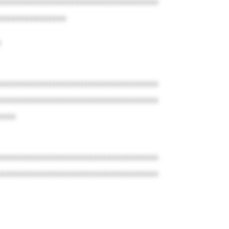
xxxxxxxxxxxxxxxxxxxxxxxxxxxxxxxxxxx
xxxxxxxxxxxxxxx
x
xxxxxxxxxxxxxxxxxxxxxxxxxxxxxxxxxxx
xxxxxxxxxxxxxxxxxxxxxxxxxxxxxxxxxxx
xxxx
xxxxxxxxxxxxxxxxxxxxxxxxxxxxxxxxxxx
xxxxxxxxxxxxxxxxxxxxxxxxxxxxxxxxxxx