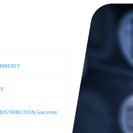
LAMBERET
ES
ODISTRIBUTION Garonne