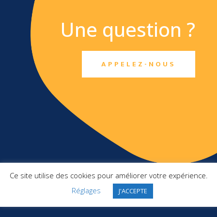
Une question ?
APPELEZ-NOUS
TXO SAS
Ce site utilise des cookies pour améliorer votre expérience.
Top Management France
2 Square Pergolèse
Réglages
J'ACCEPTE
78150 Le Chesnay-Rocquencourt
+ 33 1 46 10 91 22