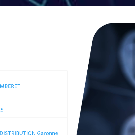
LAMBERET
ES
ODISTRIBUTION Garonne