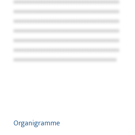
xxxxxxxxxxxxxxxxxxxxxxxxxxxxxxxxxxxxxxx
xxxxxxxxxxxxxxxxxxxxxxxxxxxxxxxxxxxxxxx
xxxxxxxxxxxxxxxxxxxxxxxxxxxxxxxxxxxxxxx
xxxxxxxxxxxxxxxxxxxxxxxxxxxxxxxxxxxxxxx
xxxxxxxxxxxxxxxxxxxxxxxxxxxxxxxxxxxxxxx
xxxxxxxxxxxxxxxxxxxxxxxxxxxxxxxxxxxxxxx
xxxxxxxxxxxxxxxxxxxxxxxxxxxxxxxxxxxxxx
Organigramme