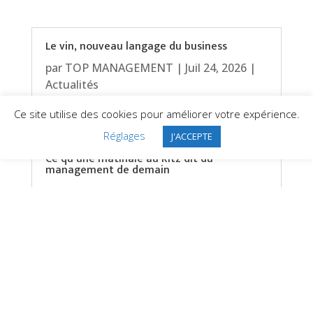
Le vin, nouveau langage du business
par
TOP MANAGEMENT
|
Juil 24, 2026
|
Actualités
Ce site utilise des cookies pour améliorer votre expérience.
Réglages
J'ACCEPTE
Ce qu’une matinale au Ritz dit du
management de demain
par
TOP MANAGEMENT
|
Juil 3, 2026
|
Actualités
TOUTES LES ACTUS