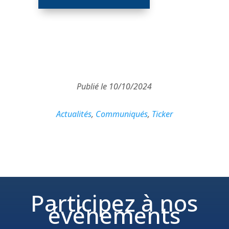
Publié le 10/10/2024
Actualités
,
Communiqués
,
Ticker
Participez à nos
événements