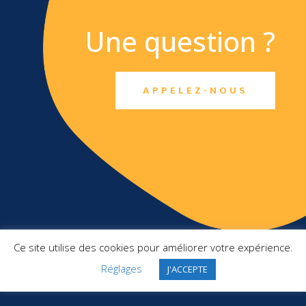
Une question ?
APPELEZ-NOUS
TXO SAS
Ce site utilise des cookies pour améliorer votre expérience.
Top Management France
2 Square Pergolèse
Réglages
J'ACCEPTE
78150 Le Chesnay-Rocquencourt
+ 33 1 46 10 91 22