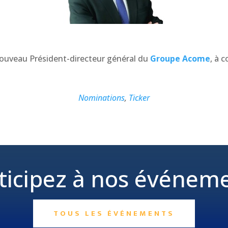
nouveau Président-directeur général du
Groupe Acome
, à 
Nominations
,
Ticker
ticipez à nos événem
TOUS LES ÉVÉNEMENTS